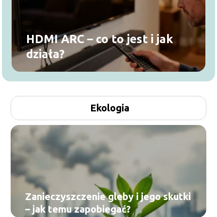
HDMI ARC – co to jest i jak
działa?
Ekologia
Zanieczyszczenie gleby i jego skutki
– jak temu zapobiegać?