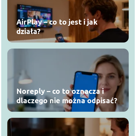
AirPlay – co to jest i jak
działa?
Noreply – co to oznacza i
dlaczego nie można odpisać?