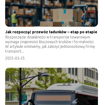
Jak rozpocząć przewóz ładunków – etap po etapie
Rozpoczęcie działalności w transporcie towarowym
wymaga znajomości kluczowych kroków i formalności.
W artykule omówimy, jak założyć jednoosobową firmę
transport...
2025-03-25