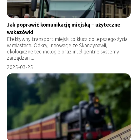
Jak poprawić komunikację miejską – użyteczne
wskazówki
Efektywny transport miejski to klucz do lepszego życia
w miastach. Odkryj innowacje ze Skandynawii,
ekologiczne technologie oraz inteligentne systemy
zarządzani...
2025-03-25