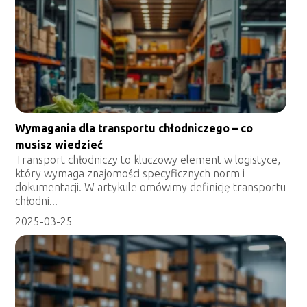
Wymagania dla transportu chłodniczego – co
musisz wiedzieć
Transport chłodniczy to kluczowy element w logistyce,
który wymaga znajomości specyficznych norm i
dokumentacji. W artykule omówimy definicję transportu
chłodni...
2025-03-25