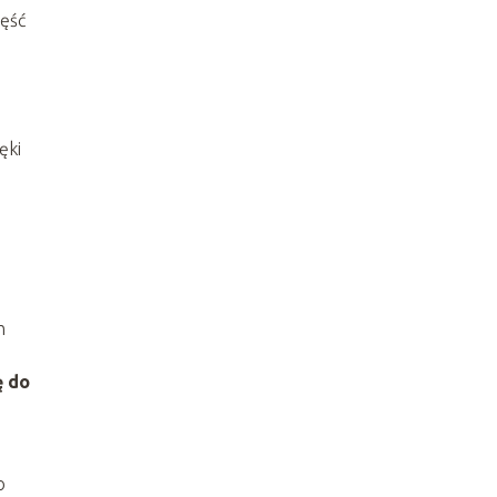
zęść
ęki
h
ę do
o