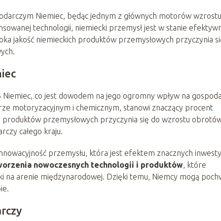
podarczym Niemiec, będąc jednym z głównych motorów wzrostu
nsowanej technologii, niemiecki przemysł jest w stanie efektyw
oka jakość niemieckich produktów przemysłowych przyczynia si
wych.
iec
 Niemiec, co jest dowodem na jego ogromny wpływ na gospod
orze motoryzacyjnym i chemicznym, stanowi znaczący procent
tu produktów przemysłowych przyczynia się do wzrostu obrotó
rczy całego kraju.
nnowacyjność przemysłu, która jest efektem znacznych inwesty
worzenia nowoczesnych technologii i produktów
, które
ki na arenie międzynarodowej. Dzięki temu, Niemcy mogą pochw
ie.
arczy