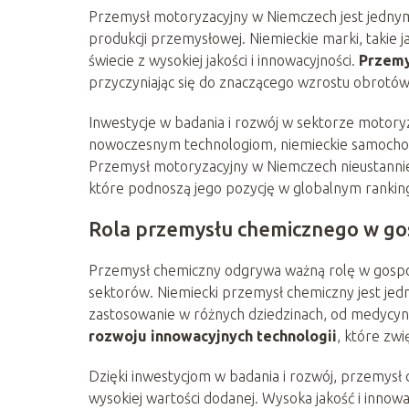
Przemysł motoryzacyjny w Niemczech jest jednym
produkcji przemysłowej. Niemieckie marki, taki
świecie z wysokiej jakości i innowacyjności.
Przemy
przyczyniając się do znaczącego wzrostu obrotó
Inwestycje w badania i rozwój w sektorze motoryz
nowoczesnym technologiom, niemieckie samochody 
Przemysł motoryzacyjny w Niemczech nieustannie 
które podnoszą jego pozycję w globalnym rankin
Rola przemysłu chemicznego w g
Przemysł chemiczny odgrywa ważną rolę w gospoda
sektorów. Niemiecki przemysł chemiczny jest jedn
zastosowanie w różnych dziedzinach, od medycyn
rozwoju innowacyjnych technologii
, które zw
Dzięki inwestycjom w badania i rozwój, przemysł
wysokiej wartości dodanej. Wysoka jakość i innowa