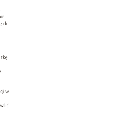
.
nie
ę do
arkę
w
cji w
alić