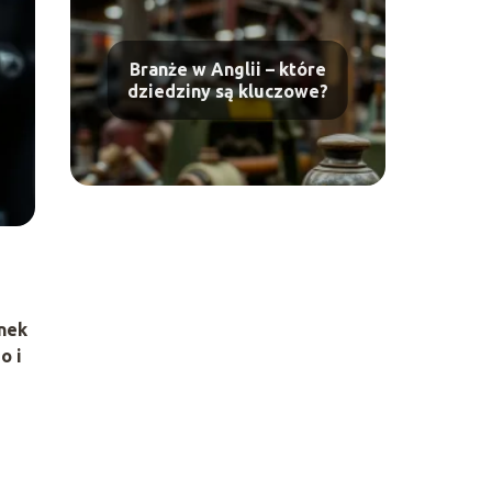
Branże w Anglii – które
dziedziny są kluczowe?
ynek
o i