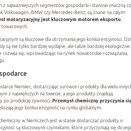
 z najważniejszych segmentów gospodarki i stanowi znaczną c
e jak Volkswagen, BMW czy Mercedes-Benz, są znane na całym
sł motoryzacyjny jest kluczowym motorem eksportu
,
w towarowych.
acyjnym są kluczowe dla utrzymania jego konkurencyjności. Dzi
są nie tylko bardziej wydajne, ale także bardziej ekologiczne.
rozwija się, wprowadzając na rynek nowatorskie rozwiązania,
gu.
ospodarce
rce Niemiec, dostarczając surowce i produkty dla wielu innyc
ym z największych na świecie, a jego produkty znajdują
y po produkcję żywności.
Przemysł chemiczny przyczynia si
iększają jego konkurencyjność na rynku globalnym.
 chemiczny w Niemczech jest w stanie dostarczać produkty o
cyjność są kluczowymi czynnikami, które przyczyniają się do jeg