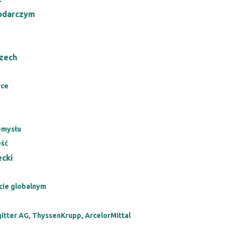
odarczym
zech
rce
emysłu
ość
ecki
cie globalnym
itter AG, ThyssenKrupp, ArcelorMittal