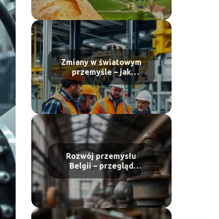
Zmiany w światowym
przemyśle – jak
wpłynęły na
gospodarkę?
Rozwój przemysłu
Belgii – przegląd
historyczny