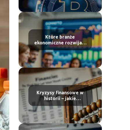
Które branże
ekonomiczne rozwijają
się najszybciej?
Kryzysy finansowe w
historii – jakie
wyciągnęliśmy wnioski?