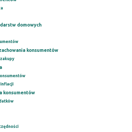
za
podarstw domowych
nsumentów
a zachowania konsumentów
 zakupy
a
 konsumentów
nflacji
dla konsumentów
ydatków
zczędności