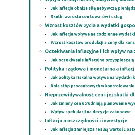
Jak inflacja obniża siłę nabywczą pieniąd
Skutki wzrostu cen towarów i usług
Wzrost kosztów życia a wydatki gos
Jak inflacja wpływa na codzienne wydatki
Wzrost kosztów produkcji a ceny dla ko
Oczekiwania inflacyjne i ich wpływ n
Jak oczekiwania inflacyjne przyspieszają
Polityka rządowa i monetarna a inflacj
Jak polityka fiskalna wpływa na wydatki
Rola stóp procentowych w kontrolowaniu i
Nieprzewidywalność cen i jej skutki 
Jak zmiany cen utrudniają planowanie w
Wpływ spekulacji na decyzje zakupowe
Inflacja a oszczędności i inwestycje
Jak inflacja zmniejsza realną wartość os