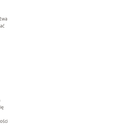
stwa
wać
a
ię
ości