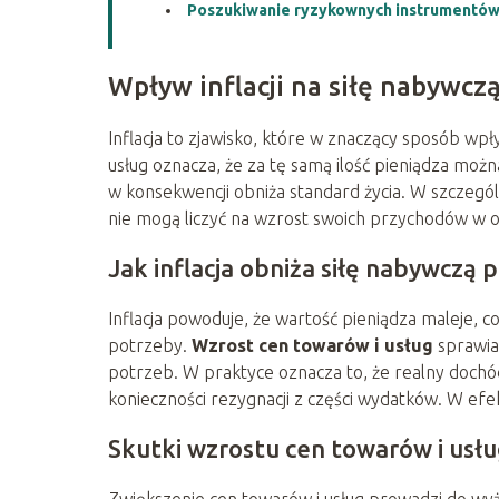
Poszukiwanie ryzykownych instrumentów f
Wpływ inflacji na siłę nabywc
Inflacja to zjawisko, które w znaczący sposób w
usług oznacza, że za tę samą ilość pieniądza możn
w konsekwencji obniża standard życia. W szczególn
nie mogą liczyć na wzrost swoich przychodów w 
Jak inflacja obniża siłę nabywczą 
Inflacja powoduje, że wartość pieniądza maleje, 
potrzeby.
Wzrost cen towarów i usług
sprawia
potrzeb. W praktyce oznacza to, że realny doch
konieczności rezygnacji z części wydatków. W efe
Skutki wzrostu cen towarów i usł
Zwiększenie cen towarów i usług prowadzi do wyż