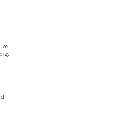
, co
tórzy
ych