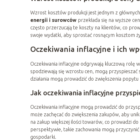
Wzrost kosztów produkcji jest jednym z głównych
energii i surowców
przekłada się na wyższe ce
często przerzucają te koszty na klientów, co pr
swoje wydatki, aby sprostać rosnącym kosztom ży
Oczekiwania inflacyjne i ich 
Oczekiwania inflacyjne odgrywają kluczową rolę
spodziewają się wzrostu cen, mogą przyspieszać 
działania mogą prowadzić do zwiększenia popytu na
Jak oczekiwania inflacyjne przysp
Oczekiwania inflacyjne mogą prowadzić do przy
może zachęcać do zwiększenia zakupów, aby unik
na zakup większej ilości towarów, co prowadzi do
perspektywie, takie zachowania mogą przyczynić si
gospodarki.