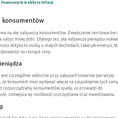
inansowych w obliczu inflacji
zą konsumentów
pływa na siłę nabywczą konsumentów. Zwiększenie cen towarów i
a nabyć mniej dóbr. Dlatego też, siła nabywcza pieniądza maleje
ości dotyka to osoby o stałych dochodach, takie jak emeryci, k
odpowiedzi na rosnące ceny.
pieniądza
co jest szczególnie widoczne przy zakupach towarów pierwszej
, że konsument musi wydawać więcej na zaspokojenie tych sam
ód rozporządzalny konsumentów spada, co prowadzi do
kcie, zmniejsza się możliwość oszczędzania oraz inwestowania.
ug
szych kosztów życia. Konsumenci zmuszeni są do ograniczenia